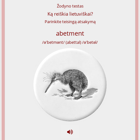
Žodyno testas
Ką reiškia lietuviškai?
Parinkite teisingą atsakymą
abetment
/ə'betmənt/ (abettal) /ə'betəl/