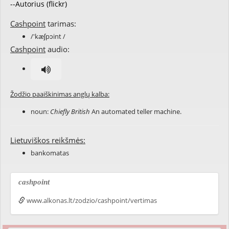
--Autorius (flickr)
Cashpoint
tarimas:
/'kæʃpɔint /
Cashpoint
audio:
Žodžio paaiškinimas anglų kalba:
noun:
Chiefly British
An automated teller machine.
Lietuviškos reikšmės:
bankomatas
cashpoint
www.alkonas.lt/zodzio/cashpoint/vertimas