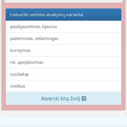
Lietuviški vertimo atsakymų variantai
pasibjaurėtinas, bjaurus
pažemintas, nelaimingas
kurstymas
rel. apsiplovimas
susilaikąs
visiškas
Atversti kitą žodį