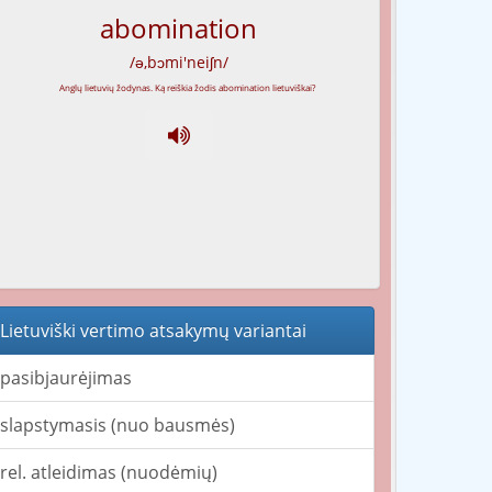
abomination
/ə,bɔmi'neiʃn/
Lietuviški vertimo atsakymų variantai
pasibjaurėjimas
slapstymasis (nuo bausmės)
rel. atleidimas (nuodėmių)