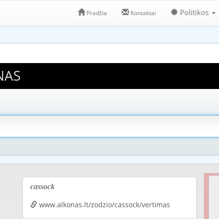
Politikos
Pradžia
Kontaktai
NAS
cassock
www.alkonas.lt/zodzio/cassock/vertimas