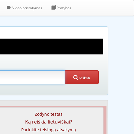
Video pristatymas
Pratybos
Ieškoti
Žodyno testas
Ką reiškia lietuviškai?
Parinkite teisingą atsakymą