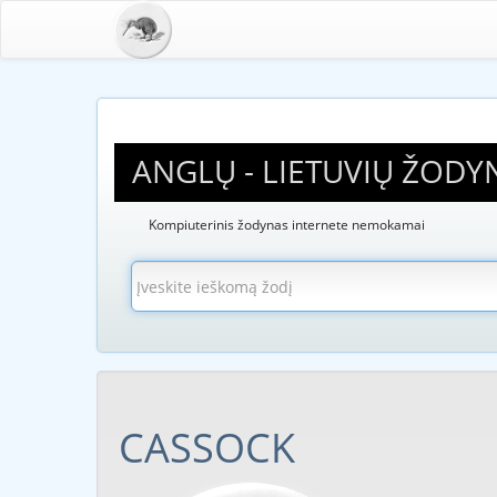
ANGLŲ - LIETUVIŲ ŽODY
Kompiuterinis žodynas internete nemokamai
CASSOCK