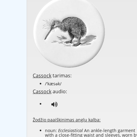
Cassock
tarimas:
/'kæsək/
Cassock
audio:
Žodžio paaiškinimas anglų kalba:
noun:
Ecclesiastical
An ankle-length garment
with a close-fitting waist and sleeves, worn b