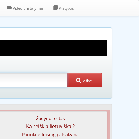
Video pristatymas
Pratybos
Ieškoti
Žodyno testas
Ką reiškia lietuviškai?
Parinkite teisingą atsakymą