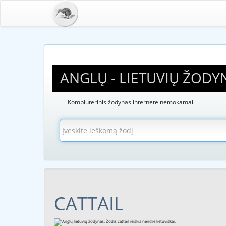
ANGLŲ - LIETUVIŲ ŽODY
Kompiuterinis žodynas internete nemokamai
CATTAIL