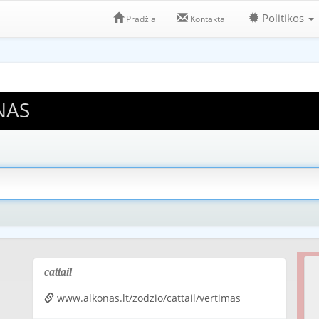
Politikos
Pradžia
Kontaktai
NAS
cattail
www.alkonas.lt/zodzio/cattail/vertimas