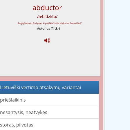
abductor
/æb'dʌktə/
--Autorius (flickr)
Lietuviški vertimo atsakymų variantai
priešlaikinis
nesantysis, neatvykęs
storas, pilvotas