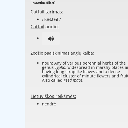
--Autorius (flickr)
Cattail
tarimas:
/'kæt,teɪl /
Cattail
audio:
Žodžio paaiškinimas anglų kalba:
noun: Any of various perennial herbs of the
genus
Typha,
widespread in marshy places 
having long straplike leaves and a dense
cylindrical cluster of minute flowers and frui
Also called
reed mace
.
Lietuviškos reikšmės:
nendrė