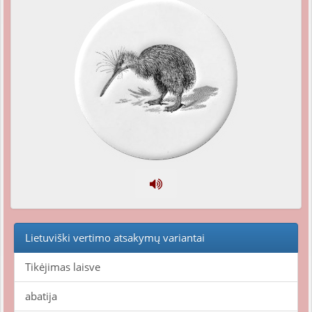
Lietuviški vertimo atsakymų variantai
Tikėjimas laisve
abatija