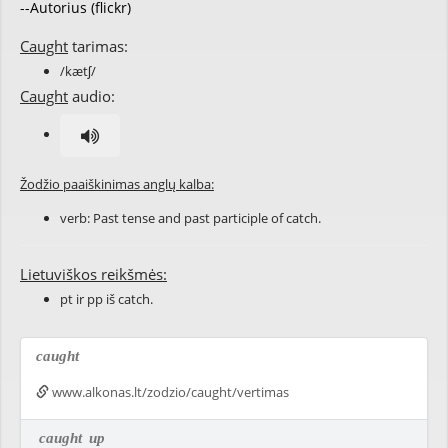
--Autorius (flickr)
Caught
tarimas:
/kætʃ/
Caught
audio:
Žodžio paaiškinimas anglų kalba:
verb: Past tense and past participle of
catch
.
Lietuviškos reikšmės:
pt ir pp iš catch.
caught
www.alkonas.lt/zodzio/caught/vertimas
caught
up