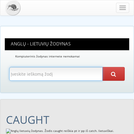
Toggl
navig
ANGLŲ - LIETUVIŲ ŽODYNAS
Kompiuterinis žodynas internete nemokamai
CAUGHT