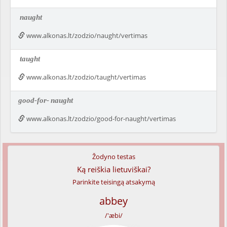
naught
www.alkonas.lt/zodzio/naught/vertimas
taught
www.alkonas.lt/zodzio/taught/vertimas
good-for-
naught
www.alkonas.lt/zodzio/good-for-naught/vertimas
Žodyno testas
Ką reiškia lietuviškai?
Parinkite teisingą atsakymą
abbey
/'æbi/