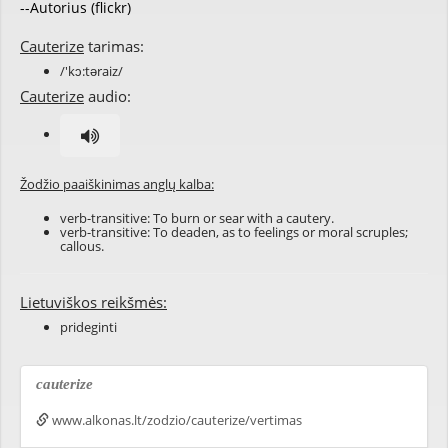
--Autorius (flickr)
Cauterize
tarimas:
/'kɔ:təraiz/
Cauterize
audio:
Žodžio paaiškinimas anglų kalba:
verb-transitive: To burn or sear with a cautery.
verb-transitive: To deaden, as to feelings or moral scruples;
callous.
Lietuviškos reikšmės:
prideginti
cauterize
www.alkonas.lt/zodzio/cauterize/vertimas