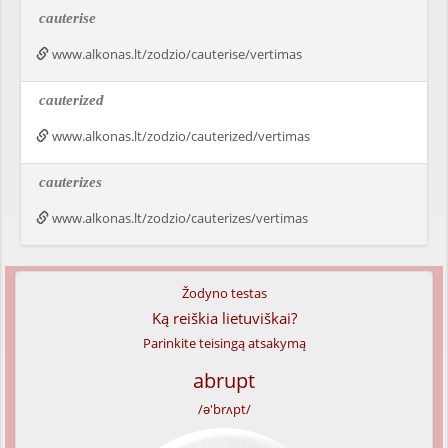
cauterise
www.alkonas.lt/zodzio/cauterise/vertimas
cauterized
www.alkonas.lt/zodzio/cauterized/vertimas
cauterizes
www.alkonas.lt/zodzio/cauterizes/vertimas
Žodyno testas
Ką reiškia lietuviškai?
Parinkite teisingą atsakymą
abrupt
/ə'brʌpt/