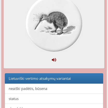
Lietuviški vertimo atsakymų variantai
neaiški padėtis, būsena
status