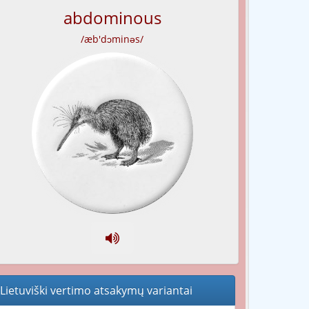
abdominous
/æb'dɔminəs/
Lietuviški vertimo atsakymų variantai