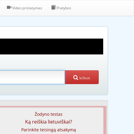
Video pristatymas
Pratybos
Ieškoti
Žodyno testas
Ką reiškia lietuviškai?
Parinkite teisingą atsakymą