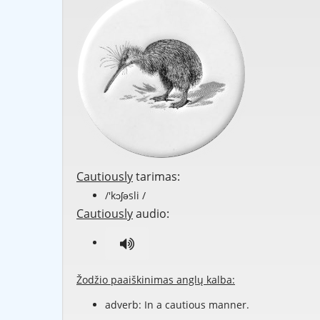
Cautiously
tarimas:
/'kɔʃəsli /
Cautiously
audio:
Žodžio paaiškinimas anglų kalba:
adverb: In a
cautious
manner.