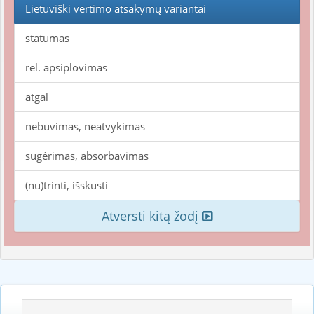
Lietuviški vertimo atsakymų variantai
statumas
rel. apsiplovimas
atgal
nebuvimas, neatvykimas
sugėrimas, absorbavimas
(nu)trinti, išskusti
Atversti kitą žodį