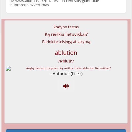
www.alkonas.lt/zodzio/vena-centralis-glandulae-
suprarenalis/vertimas
Žodyno testas
Ką reiškia lietuviškai?
Parinkite teisingą atsakymą
ablution
/ə'blu:ʃn/
--Autorius (flickr)