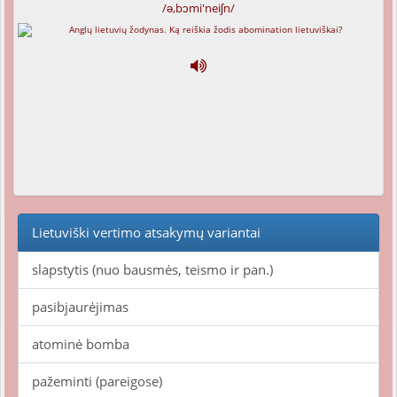
/ə,bɔmi'neiʃn/
Lietuviški vertimo atsakymų variantai
slapstytis (nuo bausmės, teismo ir pan.)
pasibjaurėjimas
atominė bomba
pažeminti (pareigose)