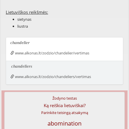
Lietuviškos reikšmės:
sietynas
liustra
chandelier
www.alkonas.lt/zodzio/chandelier/vertimas
chandeliers
www.alkonas.lt/zodzio/chandeliers/vertimas
Žodyno testas
Ką reiškia lietuviškai?
Parinkite teisingą atsakymą
abomination