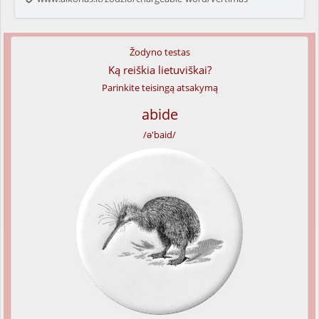
Žodyno testas
Ką reiškia lietuviškai?
Parinkite teisingą atsakymą
abide
/ə'baid/