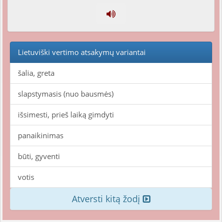
Lietuviški vertimo atsakymų variantai
šalia, greta
slapstymasis (nuo bausmės)
išsimesti, prieš laiką gimdyti
panaikinimas
būti, gyventi
votis
Atversti kitą žodį