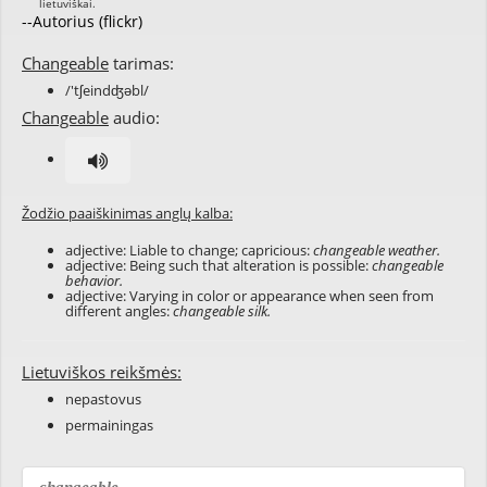
--Autorius (flickr)
Changeable
tarimas:
/'tʃeindʤəbl/
Changeable
audio:
Žodžio paaiškinimas anglų kalba:
adjective: Liable to change; capricious:
changeable weather.
adjective: Being such that alteration is possible:
changeable
behavior.
adjective: Varying in color or appearance when seen from
different angles:
changeable silk.
Lietuviškos reikšmės:
nepastovus
permainingas