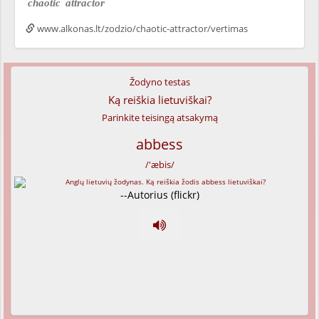
chaotic
attractor
www.alkonas.lt/zodzio/chaotic-attractor/vertimas
Žodyno testas
Ką reiškia lietuviškai?
Parinkite teisingą atsakymą
abbess
/'æbis/
--Autorius (flickr)