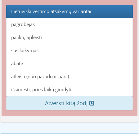
Lietuviški vertimo atsakymų variantai
pagrobėjas
palikti, apleisti
susilaikymas
abatė
atleisti (nuo pažado ir pan.)
išsimesti, prieš laiką gimdyti
Atversti kitą žodį