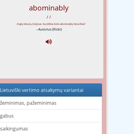
abominably
/ /
--Autorius (flickr)
Lietuviški vertimo atsakymų variantai
žeminimas, pažeminimas
gabus
saikingumas