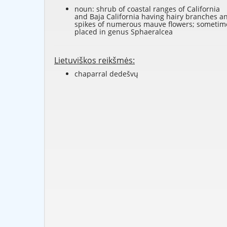
noun: shrub of coastal ranges of California
and Baja California having hairy branches a
spikes of numerous mauve flowers; sometim
placed in genus Sphaeralcea
Lietuviškos reikšmės:
chaparral dedešvų