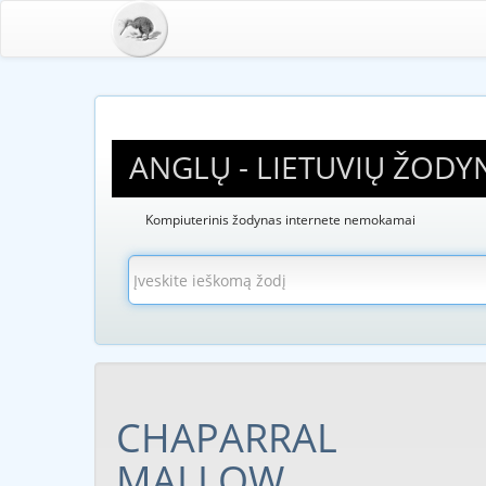
ANGLŲ - LIETUVIŲ ŽODY
Kompiuterinis žodynas internete nemokamai
CHAPARRAL
MALLOW