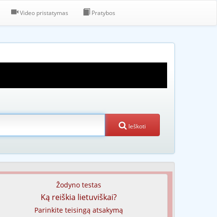
Video pristatymas
Pratybos
Ieškoti
Žodyno testas
Ką reiškia lietuviškai?
Parinkite teisingą atsakymą