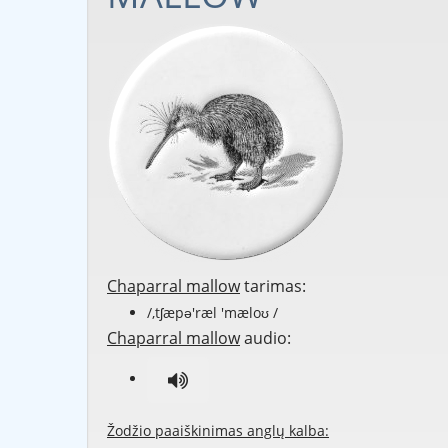
Chaparral mallow
tarimas:
/,tʃæpə'ræl 'mæloʊ /
Chaparral mallow
audio:
Žodžio paaiškinimas anglų kalba: