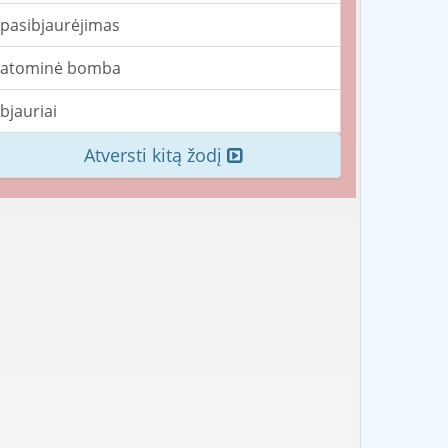
pasibjaurėjimas
atominė bomba
bjauriai
Atversti kitą žodį