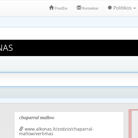
Politikos
Pradžia
Kontaktai
NAS
chaparral mallow
www.alkonas.lt/zodzio/chaparral-
mallow/vertimas