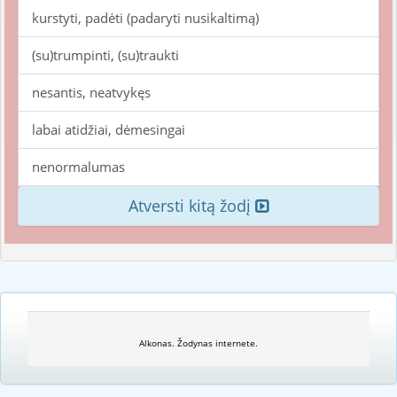
kurstyti, padėti (padaryti nusikaltimą)
(su)trumpinti, (su)traukti
nesantis, neatvykęs
labai atidžiai, dėmesingai
nenormalumas
Atversti kitą žodį
Alkonas. Žodynas internete.