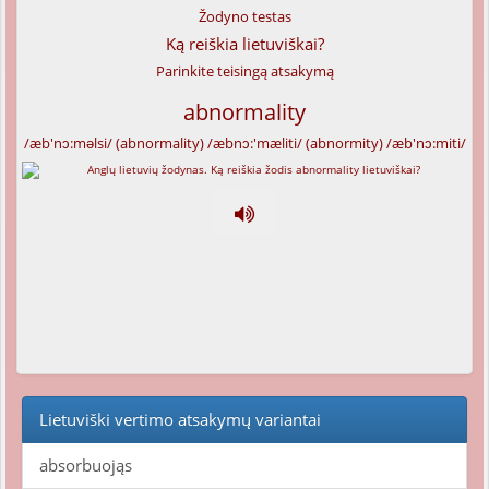
Žodyno testas
Ką reiškia lietuviškai?
Parinkite teisingą atsakymą
abnormality
/æb'nɔ:məlsi/ (abnormality) /æbnɔ:'mæliti/ (abnormity) /æb'nɔ:miti/
Lietuviški vertimo atsakymų variantai
absorbuojąs