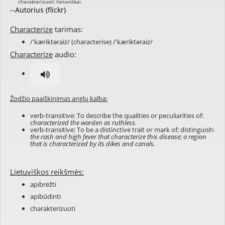
--Autorius (flickr)
Characterize
tarimas:
/'kæriktəraiz/ (characterise) /'kæriktəraiz/
Characterize
audio:
Žodžio paaiškinimas anglų kalba:
verb-transitive: To describe the qualities or peculiarities of:
characterized the warden as ruthless.
verb-transitive: To be a distinctive trait or mark of; distinguish:
the rash and high fever that characterize this disease; a region
that is characterized by its dikes and canals.
Lietuviškos reikšmės:
apibrėžti
apibūdinti
charakterizuoti