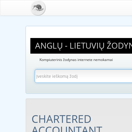
ANGLŲ - LIETUVIŲ ŽODY
Kompiuterinis žodynas internete nemokamai
CHARTERED
ACCOUNTANT