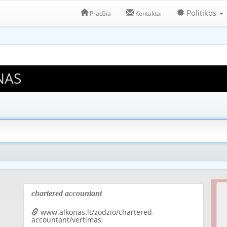
Politikos
Pradžia
Kontaktai
NAS
chartered accountant
www.alkonas.lt/zodzio/chartered-
accountant/vertimas