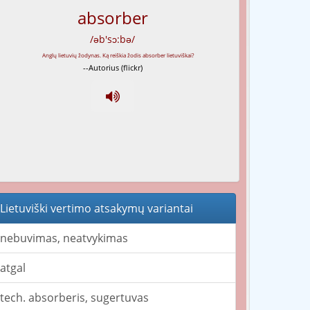
absorber
/əb'sɔ:bə/
--Autorius (flickr)
Lietuviški vertimo atsakymų variantai
nebuvimas, neatvykimas
atgal
tech. absorberis, sugertuvas