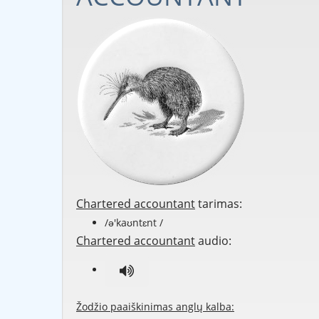
Chartered accountant
tarimas:
/ə'kaʊntɛnt /
Chartered accountant
audio:
Žodžio paaiškinimas anglų kalba: