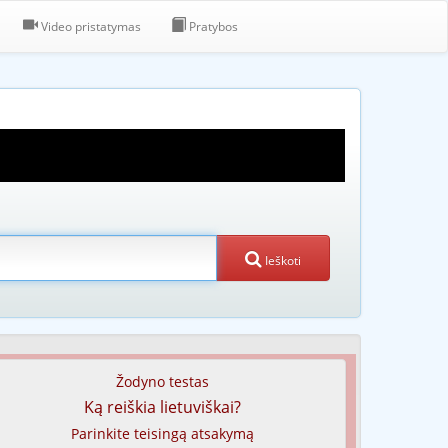
Video pristatymas
Pratybos
Ieškoti
Žodyno testas
Ką reiškia lietuviškai?
Parinkite teisingą atsakymą