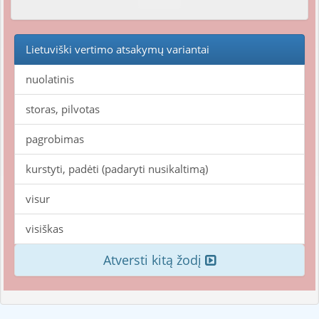
Lietuviški vertimo atsakymų variantai
nuolatinis
storas, pilvotas
pagrobimas
kurstyti, padėti (padaryti nusikaltimą)
visur
visiškas
Atversti kitą žodį