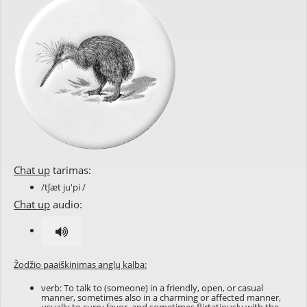
Chat up
tarimas:
/tʃæt ju'pi /
Chat up
audio:
Žodžio paaiškinimas anglų kalba:
verb: To talk to (someone) in a friendly, open, or
casual
manner, sometimes also in a
charming
or
affected
manner,