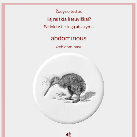
Žodyno testas
Ką reiškia lietuviškai?
Parinkite teisingą atsakymą
abdominous
/æb'dɔminəs/