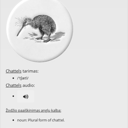
Chattels
tarimas:
/'tʃætl/
Chattels
audio:
Žodžio paaiškinimas anglų kalba:
noun: Plural form of
chattel
.