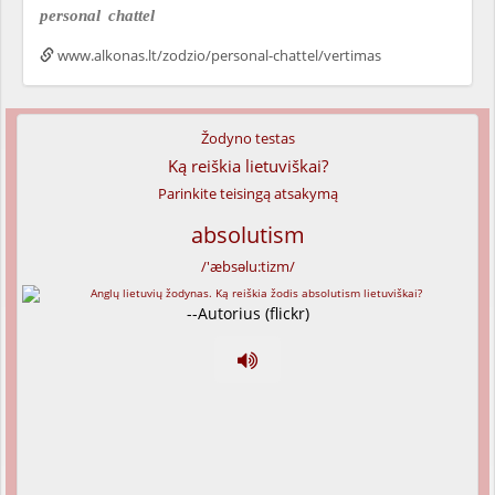
personal
chattel
www.alkonas.lt/zodzio/personal-chattel/vertimas
Žodyno testas
Ką reiškia lietuviškai?
Parinkite teisingą atsakymą
absolutism
/'æbsəlu:tizm/
--Autorius (flickr)