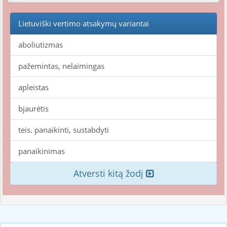
Lietuviški vertimo atsakymų variantai
aboliutizmas
pažemintas, nelaimingas
apleistas
bjaurėtis
teis. panaikinti, sustabdyti
panaikinimas
Atversti kitą žodį