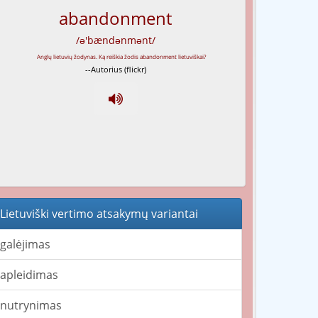
abandonment
/ə'bændənmənt/
--Autorius (flickr)
Lietuviški vertimo atsakymų variantai
galėjimas
apleidimas
nutrynimas