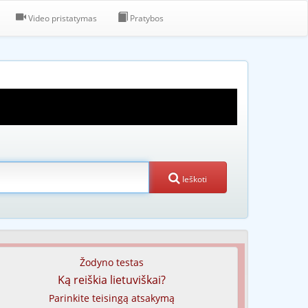
Video pristatymas
Pratybos
Ieškoti
Žodyno testas
Ką reiškia lietuviškai?
Parinkite teisingą atsakymą