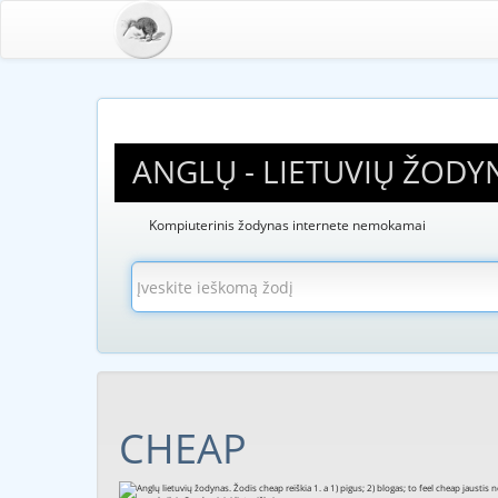
ANGLŲ - LIETUVIŲ ŽODY
Kompiuterinis žodynas internete nemokamai
CHEAP