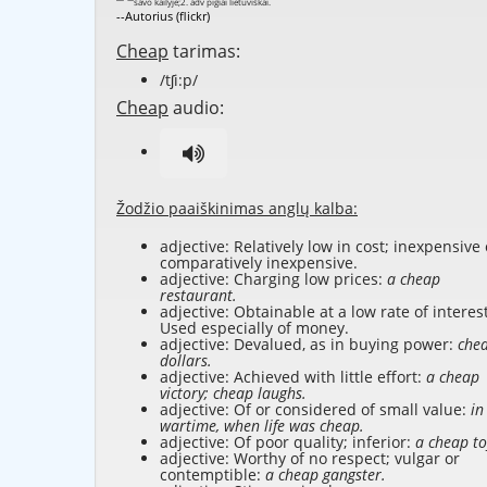
--Autorius (flickr)
Cheap
tarimas:
/tʃi:p/
Cheap
audio:
Žodžio paaiškinimas anglų kalba:
adjective: Relatively low in cost; inexpensive 
comparatively inexpensive.
adjective: Charging low prices:
a cheap
restaurant.
adjective: Obtainable at a low rate of interest
Used especially of money.
adjective: Devalued, as in buying power:
che
dollars.
adjective: Achieved with little effort:
a cheap
victory; cheap laughs.
adjective: Of or considered of small value:
in
wartime, when life was cheap.
adjective: Of poor quality; inferior:
a cheap to
adjective: Worthy of no respect; vulgar or
contemptible:
a cheap gangster.