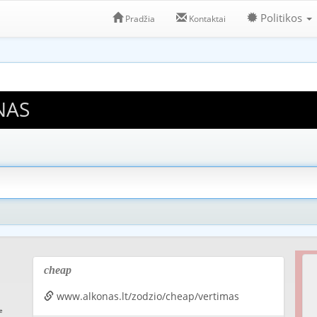
Politikos
Pradžia
Kontaktai
NAS
cheap
www.alkonas.lt/zodzio/cheap/vertimas