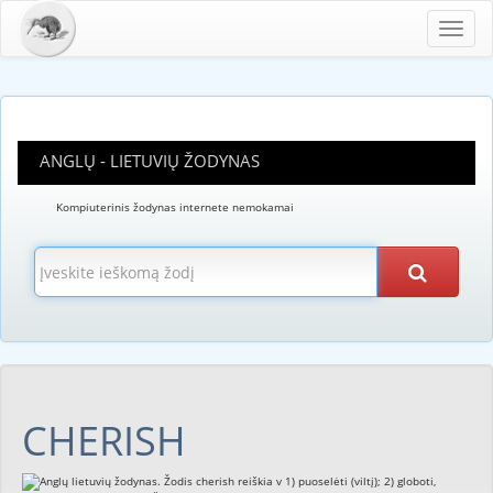
Toggl
navig
ANGLŲ - LIETUVIŲ ŽODYNAS
Kompiuterinis žodynas internete nemokamai
CHERISH