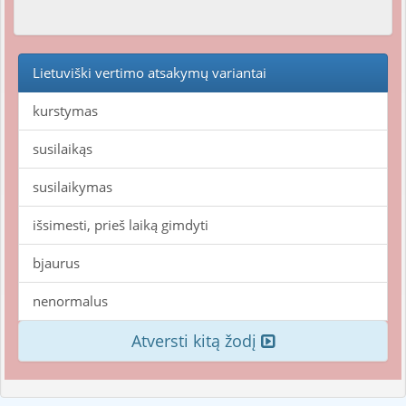
Lietuviški vertimo atsakymų variantai
kurstymas
susilaikąs
susilaikymas
išsimesti, prieš laiką gimdyti
bjaurus
nenormalus
Atversti kitą žodį