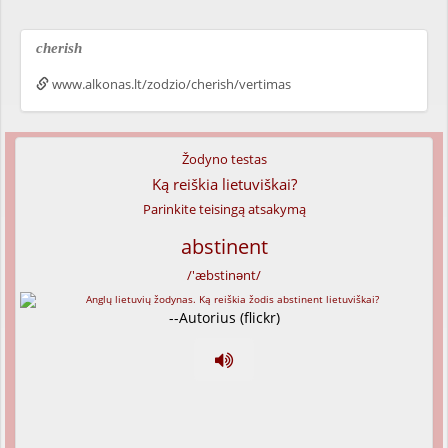
cherish
www.alkonas.lt/zodzio/cherish/vertimas
Žodyno testas
Ką reiškia lietuviškai?
Parinkite teisingą atsakymą
abstinent
/'æbstinənt/
--Autorius (flickr)