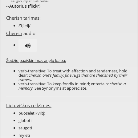
--Autorius (flickr)
Cherish
tarimas:
/'tʃeriʃ/
Cherish
audio:
Žodžio paaiškinimas anglų kalba:
verb-transitive: To treat with affection and tenderness; hold
dear:
cherish one's family; fine rugs that are cherished by their
owners.
verb-transitive: To keep fondly in mind; entertain:
cherish a
memory.
See Synonyms at
appreciate
.
Lietuviškos reikšmės:
puoselėti (viltį)
globoti
saugoti
mylėti