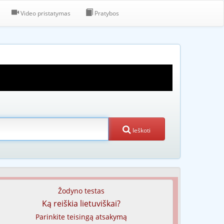
Video pristatymas
Pratybos
Ieškoti
Žodyno testas
Ką reiškia lietuviškai?
Parinkite teisingą atsakymą