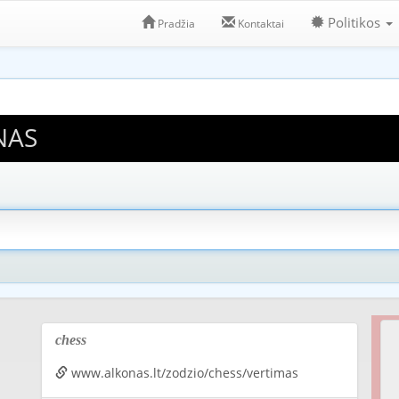
Politikos
Pradžia
Kontaktai
NAS
chess
www.alkonas.lt/zodzio/chess/vertimas