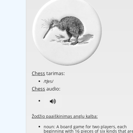
Chess
tarimas:
/tʃes/
Chess
audio:
Žodžio paaiškinimas anglų kalba:
noun: A board game for two players, each
beginning with 16 pieces of six kinds that ar