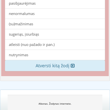
pasibjaurėjimas
nenormalumas
(su)mažinimas
sugeriąs, įsiurbiąs
atleisti (nuo pažado ir pan.)
nutrynimas
Atversti kitą žodį
Alkonas. Žodynas internete.