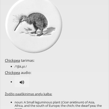
Chickpea
tarimas:
/'tʃɪk,pi /
Chickpea
audio:
Žodžio paaiškinimas anglų kalba:
noun: A Small leguminous plant (
Cicer arietinum
) of Asia,
Africa, and the south of Europe; the chich; the dwarf pea; the