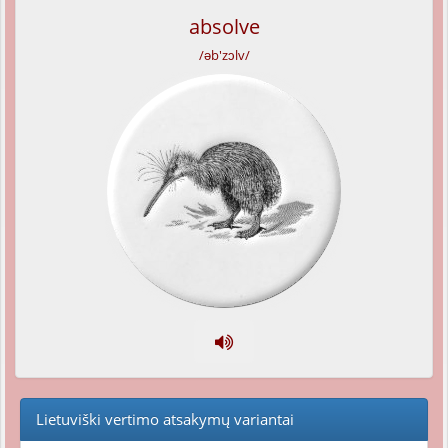
absolve
/əb'zɔlv/
Lietuviški vertimo atsakymų variantai