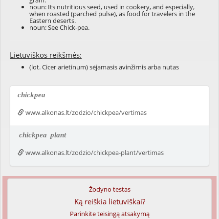
gram.
noun: Its nutritious seed, used in cookery, and especially,
when roasted (parched pulse), as food for travelers in the
Eastern deserts.
noun: See Chick-pea.
Lietuviškos reikšmės:
(lot. Cicer arietinum) sėjamasis avinžirnis arba nutas
chickpea
www.alkonas.lt/zodzio/chickpea/vertimas
chickpea
plant
www.alkonas.lt/zodzio/chickpea-plant/vertimas
Žodyno testas
Ką reiškia lietuviškai?
Parinkite teisingą atsakymą