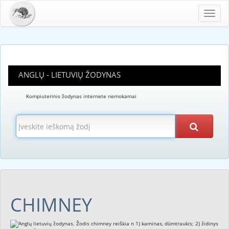
Toggl
navig
ANGLŲ - LIETUVIŲ ŽODYNAS
Kompiuterinis žodynas internete nemokamai
CHIMNEY