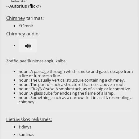
--Autorius (flickr)
Chimney
tarimas:
/'tʃimni/
Chimney
audio:
Žodžio paaiškinimas anglų kalba:
noun: A passage through which smoke and gases escape from
a fire or furnace; a flue.
noun: The usually vertical structure containing a chimney.
noun: The part of such a structure that rises above a roof.
noun:
Chiefly British
A smokestack, as of a ship or locomotive.
noun: A glass tube for enclosing the flame of a lamp.
noun: Something, such as a narrow cleft in a cliff, resembling a
chimney.
Lietuviškos reikšmės:
židinys
kaminas