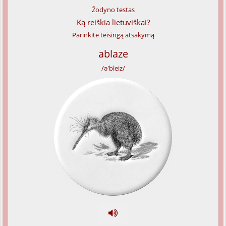
Žodyno testas
Ką reiškia lietuviškai?
Parinkite teisingą atsakymą
ablaze
/ə'bleiz/