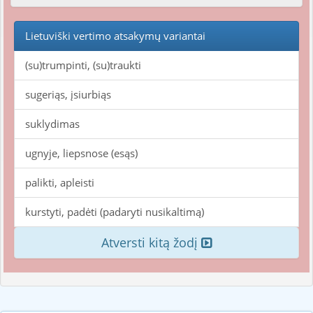
Lietuviški vertimo atsakymų variantai
(su)trumpinti, (su)traukti
sugeriąs, įsiurbiąs
suklydimas
ugnyje, liepsnose (esąs)
palikti, apleisti
kurstyti, padėti (padaryti nusikaltimą)
Atversti kitą žodį