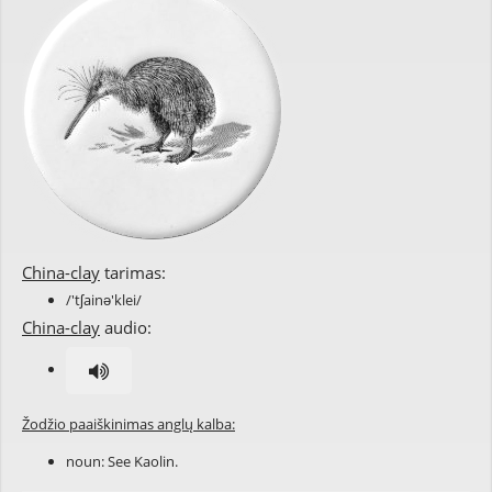
China-clay
tarimas:
/'tʃainə'klei/
China-clay
audio:
Žodžio paaiškinimas anglų kalba:
noun: See Kaolin.