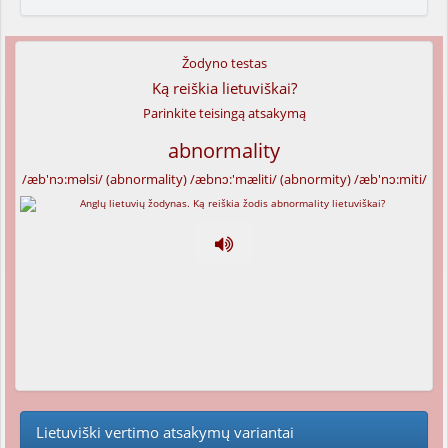
Žodyno testas
Ką reiškia lietuviškai?
Parinkite teisingą atsakymą
abnormality
/æb'nɔ:məlsi/ (abnormality) /æbnɔ:'mæliti/ (abnormity) /æb'nɔ:miti/
Lietuviški vertimo atsakymų variantai