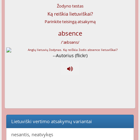
Žodyno testas
Ką reiškia lietuviškai?
Parinkite teisingą atsakymą
absence
/'æbsəns/
--Autorius (flickr)
Lietuviški vertimo atsakymų variantai
nesantis, neatvykęs