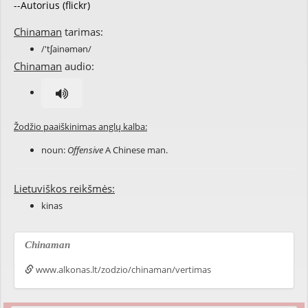
--Autorius (flickr)
Chinaman
tarimas:
/'tʃainəmən/
Chinaman
audio:
Žodžio paaiškinimas anglų kalba:
noun:
Offensive
A Chinese man.
Lietuviškos reikšmės:
kinas
Chinaman
www.alkonas.lt/zodzio/chinaman/vertimas