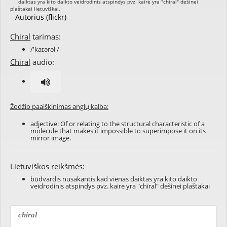
--Autorius (flickr)
Chiral
tarimas:
/'kaɪərəl /
Chiral
audio:
Žodžio paaiškinimas anglų kalba:
adjective: Of or relating to the structural characteristic of a
molecule that makes it impossible to superimpose it on its
mirror image.
Lietuviškos reikšmės:
būdvardis nusakantis kad vienas daiktas yra kito daikto
veidrodinis atspindys pvz. kairė yra "chiral" dešinei plaštakai
chiral