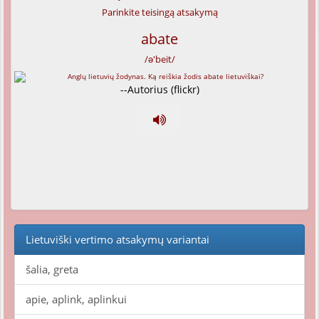
Parinkite teisingą atsakymą
abate
/ə'beit/
--Autorius (flickr)
Lietuviški vertimo atsakymų variantai
šalia, greta
apie, aplink, aplinkui