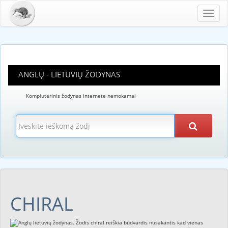
Toggl
navig
ANGLŲ - LIETUVIŲ ŽODYNAS
Kompiuterinis žodynas internete nemokamai
CHIRAL