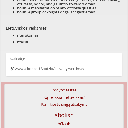
noun: The qualities idealized by knighthood, such as bravery,
courtesy, honor, and gallantry toward women.
noun: A manifestation of any of these qualities.
noun: A group of knights or gallant gentlemen.
Lietuviškos reikšmės:
riteriškumas
riteriai
chivalry
www.alkonas.lt/zodzio/chivalry/vertimas
Žodyno testas
Ką reiškia lietuviškai?
Parinkite teisingą atsakymą
abolish
/ə'bɔliʃ/