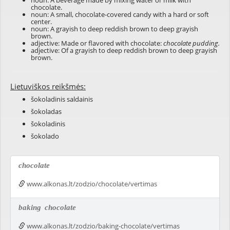
noun: A beverage made by mixing water or milk with
chocolate.
noun: A small, chocolate-covered candy with a hard or soft
center.
noun: A grayish to deep reddish brown to deep grayish
brown.
adjective: Made or flavored with chocolate:
chocolate pudding.
adjective: Of a grayish to deep reddish brown to deep grayish
brown.
Lietuviškos reikšmės:
šokoladinis saldainis
šokoladas
šokoladinis
šokolado
chocolate
www.alkonas.lt/zodzio/chocolate/vertimas
baking
chocolate
www.alkonas.lt/zodzio/baking-chocolate/vertimas