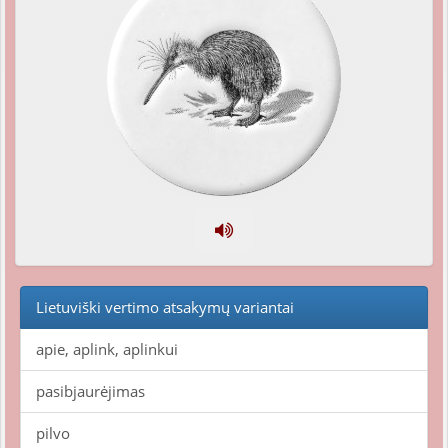
Lietuviški vertimo atsakymų variantai
apie, aplink, aplinkui
pasibjaurėjimas
pilvo