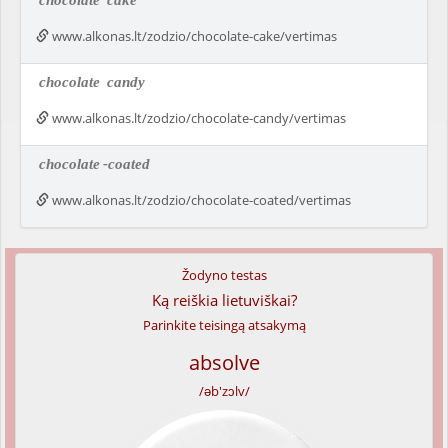
chocolate
cake
www.alkonas.lt/zodzio/chocolate-cake/vertimas
chocolate
candy
www.alkonas.lt/zodzio/chocolate-candy/vertimas
chocolate
-coated
www.alkonas.lt/zodzio/chocolate-coated/vertimas
Žodyno testas
Ką reiškia lietuviškai?
Parinkite teisingą atsakymą
absolve
/əb'zɔlv/