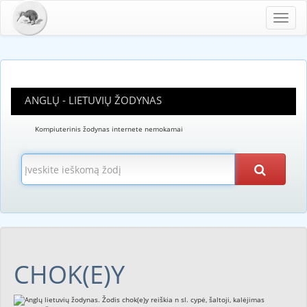
Toggl
navig
ANGLŲ - LIETUVIŲ ŽODYNAS
Kompiuterinis žodynas internete nemokamai
CHOK(E)Y