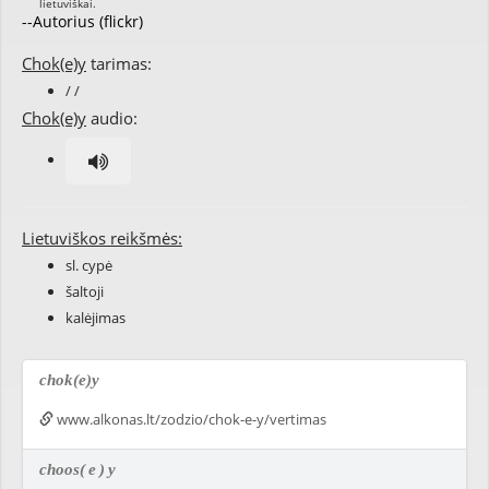
--Autorius (flickr)
Chok(e)y
tarimas:
/ /
Chok(e)y
audio:
Lietuviškos reikšmės:
sl. cypė
šaltoji
kalėjimas
chok(e)y
www.alkonas.lt/zodzio/chok-e-y/vertimas
choos(
e
)
y