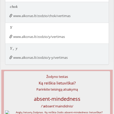
chok
www.alkonas.lt/zodzio/chok/vertimas
Y
www.alkonas.lt/zodzio/y/vertimas
Y
,
y
www.alkonas.lt/zodzio/y-y/vertimas
Žodyno testas
Ką reiškia lietuviškai?
Parinkite teisingą atsakymą
absent-mindedness
/'æbsənt'maindidnis/