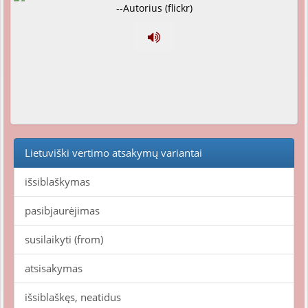
--Autorius (flickr)
Lietuviški vertimo atsakymų variantai
išsiblaškymas
pasibjaurėjimas
susilaikyti (from)
atsisakymas
išsiblaškęs, neatidus