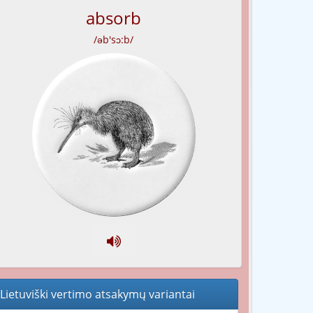
absorb
/əb'sɔ:b/
Lietuviški vertimo atsakymų variantai