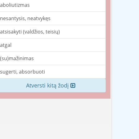
aboliutizmas
nesantysis, neatvykęs
atsisakyti (valdžios, teisių)
atgal
(su)mažinimas
sugerti, absorbuoti
Atversti kitą žodį