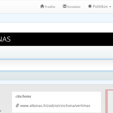
Politikos
Pradžia
Kontaktai
NAS
cinchona
www.alkonas.lt/zodzio/cinchona/vertimas