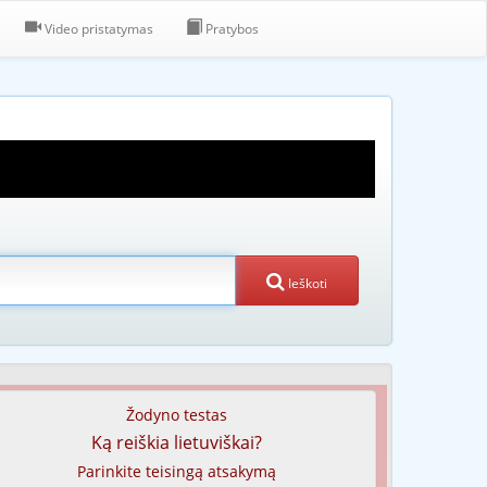
Video pristatymas
Pratybos
Ieškoti
Žodyno testas
Ką reiškia lietuviškai?
Parinkite teisingą atsakymą