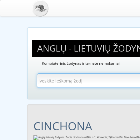
ANGLŲ - LIETUVIŲ ŽODY
Kompiuterinis žodynas internete nemokamai
CINCHONA