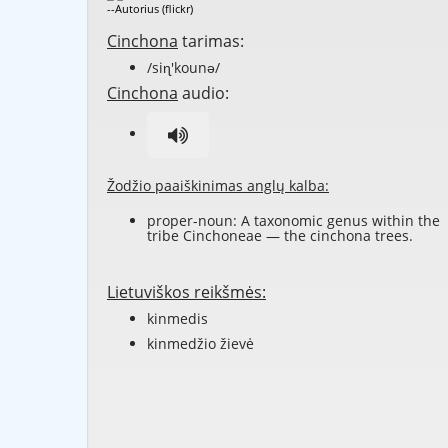
--Autorius (flickr)
Cinchona
tarimas:
/siɳ'kounə/
Cinchona
audio:
Žodžio paaiškinimas anglų kalba:
proper-noun: A taxonomic
genus
within the
tribe
Cinchoneae
— the
cinchona
trees
.
Lietuviškos reikšmės:
kinmedis
kinmedžio žievė