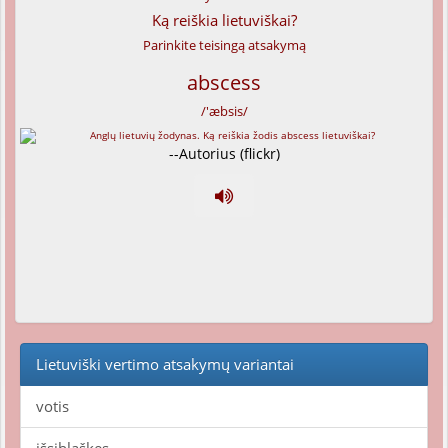
Ką reiškia lietuviškai?
Parinkite teisingą atsakymą
abscess
/'æbsis/
--Autorius (flickr)
Lietuviški vertimo atsakymų variantai
votis