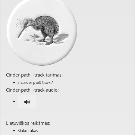
Cinder-path, -track
tarimas:
/'sɪndər pæθ træk /
Cinder-path, -track
audio:
Lietuviškos reikšmės:
šlako takas