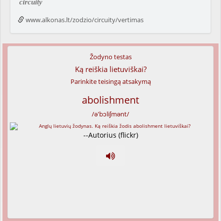
circuity
www.alkonas.lt/zodzio/circuity/vertimas
Žodyno testas
Ką reiškia lietuviškai?
Parinkite teisingą atsakymą
abolishment
/ə'bɔliʃmənt/
--Autorius (flickr)