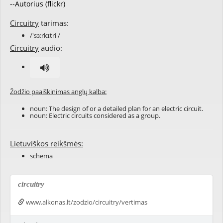
--Autorius (flickr)
Circuitry
tarimas:
/'sɜ:rkɪtri /
Circuitry
audio:
Žodžio paaiškinimas anglų kalba:
noun: The design of or a detailed plan for an electric circuit.
noun: Electric circuits considered as a group.
Lietuviškos reikšmės:
schema
circuitry
www.alkonas.lt/zodzio/circuitry/vertimas