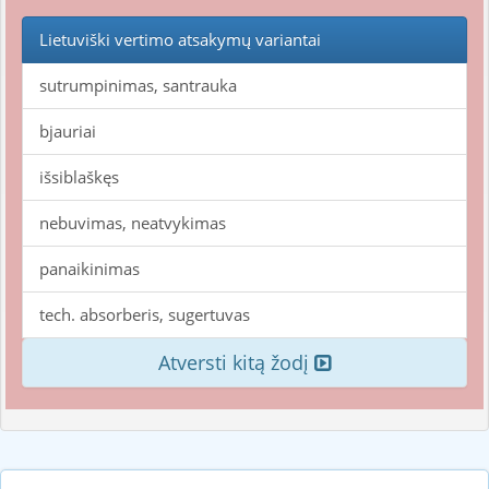
Lietuviški vertimo atsakymų variantai
sutrumpinimas, santrauka
bjauriai
išsiblaškęs
nebuvimas, neatvykimas
panaikinimas
tech. absorberis, sugertuvas
Atversti kitą žodį