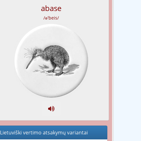
abase
/ə'beis/
Lietuviški vertimo atsakymų variantai