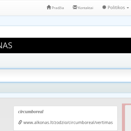
Politikos
Pradžia
Kontaktai
NAS
circumboreal
www.alkonas.lt/zodzio/circumboreal/vertimas