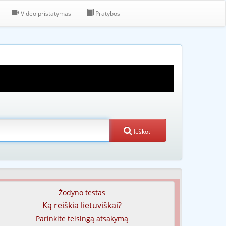
Video pristatymas
Pratybos
Ieškoti
Žodyno testas
Ką reiškia lietuviškai?
Parinkite teisingą atsakymą