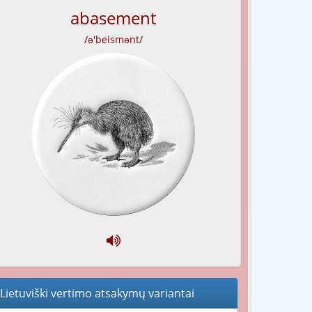
abasement
/ə'beismənt/
Lietuviški vertimo atsakymų variantai