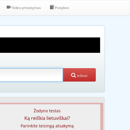
Video pristatymas
Pratybos
Ieškoti
Žodyno testas
Ką reiškia lietuviškai?
Parinkite teisingą atsakymą