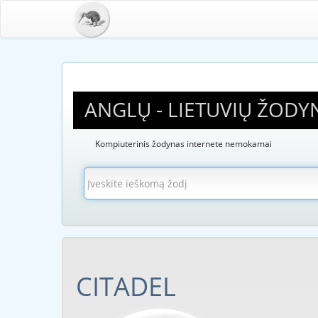
ANGLŲ - LIETUVIŲ ŽODY
Kompiuterinis žodynas internete nemokamai
CITADEL