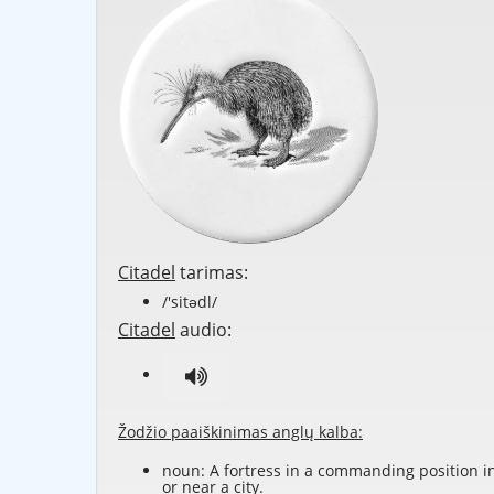
Citadel
tarimas:
/'sitədl/
Citadel
audio:
Žodžio paaiškinimas anglų kalba:
noun: A fortress in a commanding position i
or near a city.