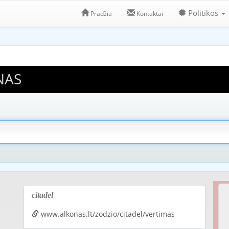
Politikos
Pradžia
Kontaktai
NAS
citadel
www.alkonas.lt/zodzio/citadel/vertimas