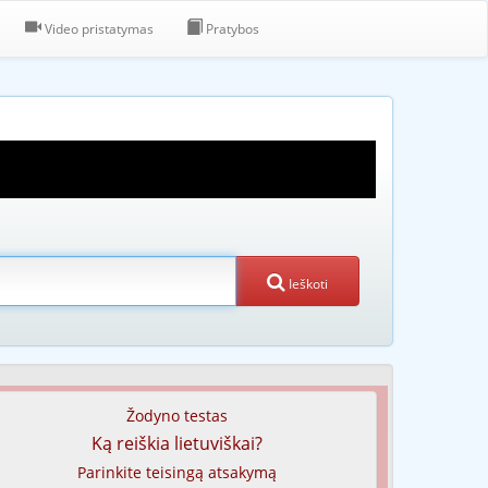
Video pristatymas
Pratybos
Ieškoti
Žodyno testas
Ką reiškia lietuviškai?
Parinkite teisingą atsakymą