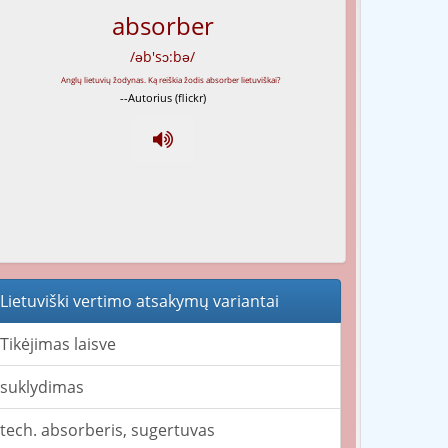
absorber
/əb'sɔ:bə/
--Autorius (flickr)
Lietuviški vertimo atsakymų variantai
Tikėjimas laisve
suklydimas
tech. absorberis, sugertuvas