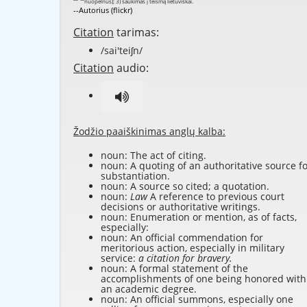
--Autorius (flickr)
Citation
tarimas:
/sai'teiʃn/
Citation
audio:
Žodžio paaiškinimas anglų kalba:
noun: The act of citing.
noun: A quoting of an authoritative source f
substantiation.
noun: A source so cited; a quotation.
noun:
Law
A reference to previous court
decisions or authoritative writings.
noun: Enumeration or mention, as of facts,
especially:
noun: An official commendation for
meritorious action, especially in military
service:
a citation for bravery.
noun: A formal statement of the
accomplishments of one being honored with
an academic degree.
noun: An official summons, especially one