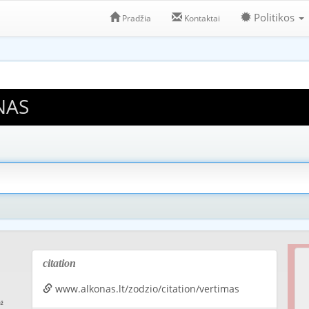
Politikos
Pradžia
Kontaktai
NAS
citation
www.alkonas.lt/zodzio/citation/vertimas