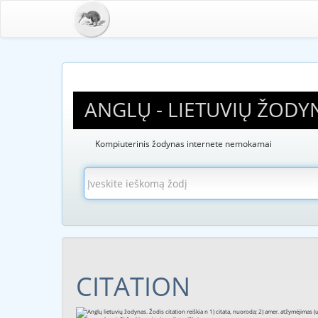
ANGLŲ - LIETUVIŲ ŽODY
Kompiuterinis žodynas internete nemokamai
CITATION