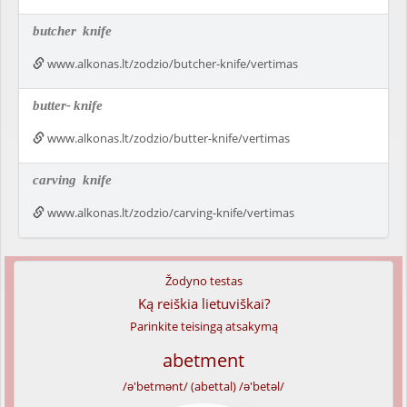
butcher
knife
www.alkonas.lt/zodzio/butcher-knife/vertimas
butter-
knife
www.alkonas.lt/zodzio/butter-knife/vertimas
carving
knife
www.alkonas.lt/zodzio/carving-knife/vertimas
Žodyno testas
Ką reiškia lietuviškai?
Parinkite teisingą atsakymą
abetment
/ə'betmənt/ (abettal) /ə'betəl/