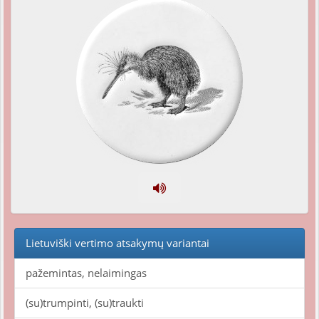
Lietuviški vertimo atsakymų variantai
pažemintas, nelaimingas
(su)trumpinti, (su)traukti