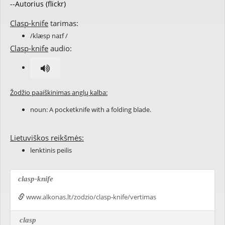
--Autorius (flickr)
Clasp-knife
tarimas:
/klæsp naɪf /
Clasp-knife
audio:
Žodžio paaiškinimas anglų kalba:
noun: A pocketknife with a folding blade.
Lietuviškos reikšmės:
lenktinis peilis
clasp-knife
www.alkonas.lt/zodzio/clasp-knife/vertimas
clasp