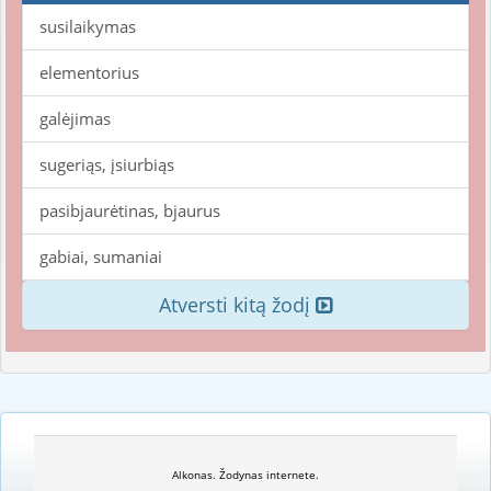
susilaikymas
elementorius
galėjimas
sugeriąs, įsiurbiąs
pasibjaurėtinas, bjaurus
gabiai, sumaniai
Atversti kitą žodį
Alkonas. Žodynas internete.