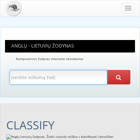
Toggl
navig
ANGLŲ - LIETUVIŲ ŽODYNAS
Kompiuterinis žodynas internete nemokamai
CLASSIFY