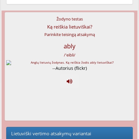
Žodyno testas
Ką reiškia lietuviškai?
Parinkite teisingą atsakymą
ably
/'eibli/
--Autorius (flickr)
Lietuviški vertimo atsakymų variantai