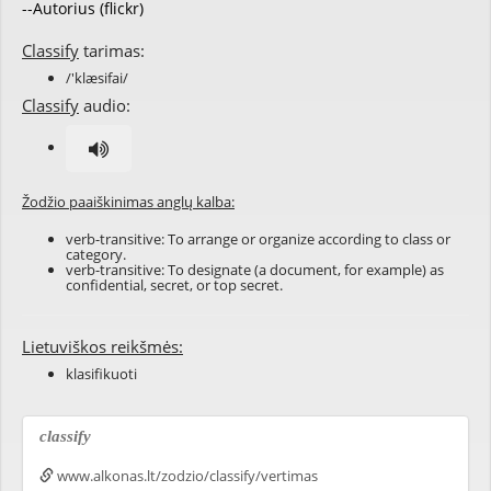
--Autorius (flickr)
Classify
tarimas:
/'klæsifai/
Classify
audio:
Žodžio paaiškinimas anglų kalba:
verb-transitive: To arrange or organize according to class or
category.
verb-transitive: To designate (a document, for example) as
confidential, secret, or top secret.
Lietuviškos reikšmės:
klasifikuoti
classify
www.alkonas.lt/zodzio/classify/vertimas