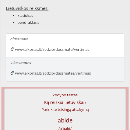
Lietuviškos reikšmės:
klasiokas
bendraklasis
classmate
www.alkonas.lt/zodzio/classmate/vertimas
classmates
www.alkonas.lt/zodzio/classmates/vertimas
Žodyno testas
Ką reiškia lietuviškai?
Parinkite teisingą atsakymą
abide
/ə'baid/