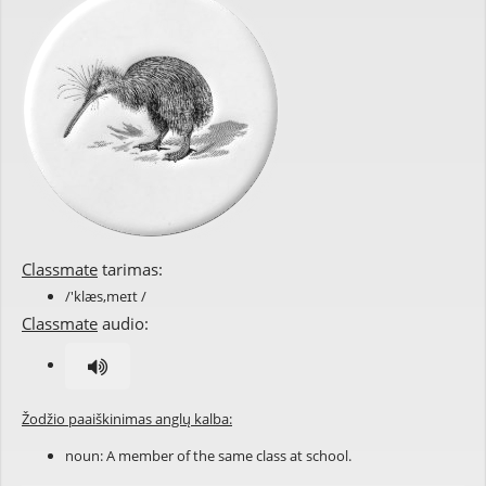
Classmate
tarimas:
/'klæs,meɪt /
Classmate
audio:
Žodžio paaiškinimas anglų kalba:
noun: A member of the same class at school.