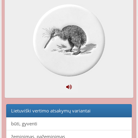
Lietuviški vertimo atsakymų variantai
būti, gyventi
žeminimas, pažeminimas