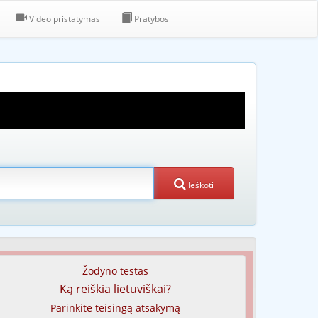
Video pristatymas
Pratybos
Ieškoti
Žodyno testas
Ką reiškia lietuviškai?
Parinkite teisingą atsakymą