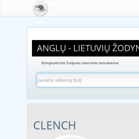
ANGLŲ - LIETUVIŲ ŽODY
Kompiuterinis žodynas internete nemokamai
CLENCH