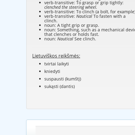
verb-transitive: To grasp or grip tightly:
clenched the steering wheel.
verb-transitive: To clinch (a bolt, for example)
verb-transitive:
Nautical
To fasten with a
clinch.
noun: A tight grip or grasp.
noun: Something, such as a mechanical devi
that clenches or holds fast.
noun:
Nautical
See
clinch
.
Lietuviškos reikšmės:
tvirtai laikyti
kniedyti
suspausti (kumštį)
sukąsti (dantis)