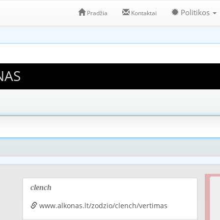
Politikos
Pradžia
Kontaktai
NAS
clench
www.alkonas.lt/zodzio/clench/vertimas