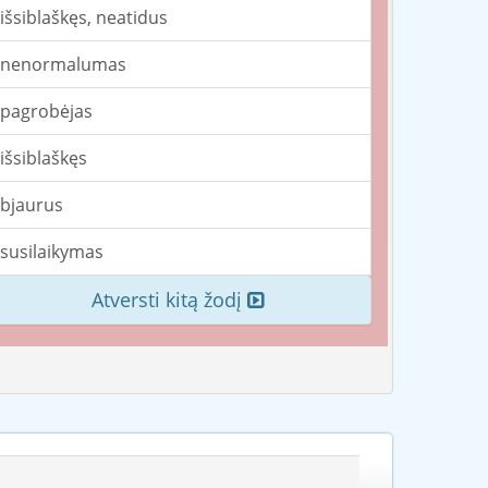
išsiblaškęs, neatidus
nenormalumas
pagrobėjas
išsiblaškęs
bjaurus
susilaikymas
Atversti kitą žodį