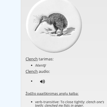
Clench
tarimas:
/klentʃ/
Clench
audio:
Žodžio paaiškinimas anglų kalba:
verb-transitive: To close tightly:
clench one's
teeth; clenched my fists in anger.