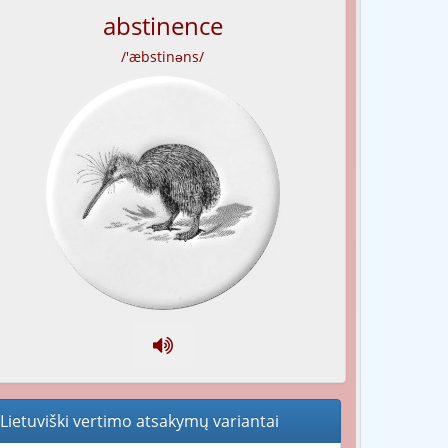
abstinence
/'æbstinəns/
Lietuviški vertimo atsakymų variantai