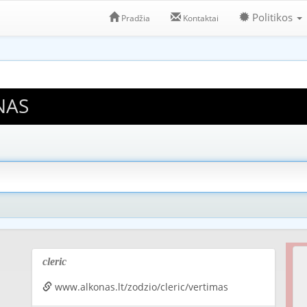
Politikos
Pradžia
Kontaktai
NAS
cleric
www.alkonas.lt/zodzio/cleric/vertimas