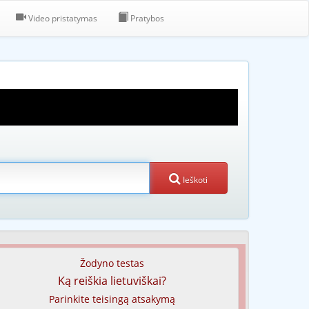
Video pristatymas
Pratybos
Ieškoti
Žodyno testas
Ką reiškia lietuviškai?
Parinkite teisingą atsakymą