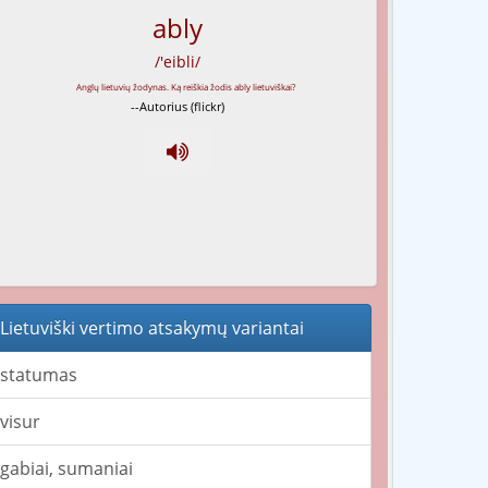
ably
/'eibli/
--Autorius (flickr)
Lietuviški vertimo atsakymų variantai
statumas
visur
gabiai, sumaniai