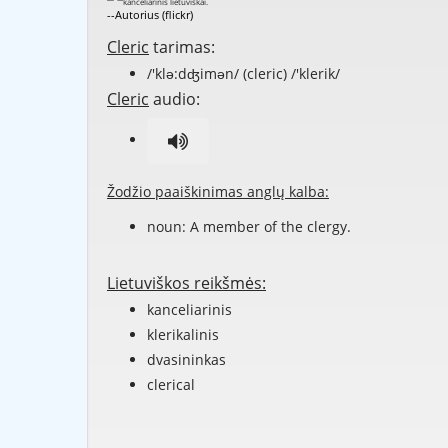
--Autorius (flickr)
Cleric
tarimas:
/'klə:dʤimən/ (cleric) /'klerik/
Cleric
audio:
Žodžio paaiškinimas anglų kalba:
noun: A member of the clergy.
Lietuviškos reikšmės:
kanceliarinis
klerikalinis
dvasininkas
clerical