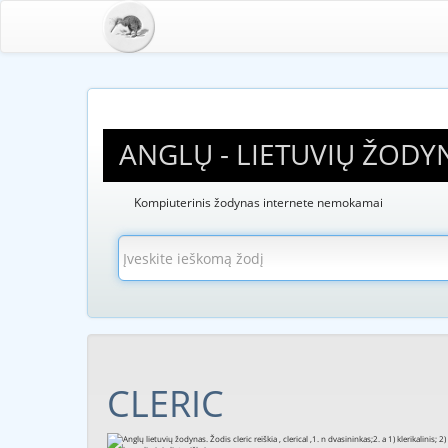
ANGLŲ - LIETUVIŲ ŽODY
Kompiuterinis žodynas internete nemokamai
CLERIC