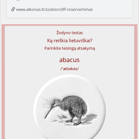
www.alkonas.lt/zodzio/cliff-rose/vertimas
Žodyno testas
Ką reiškia lietuviškai?
Parinkite teisingą atsakymą
abacus
/'æbəkəs/