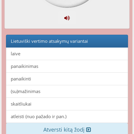
Lietuviški vertimo atsakymų variantai
laive
panaikinimas
panaikinti
(su)mažinimas
skaitliukai
atleisti (nuo pažado ir pan.)
Atversti kitą žodį