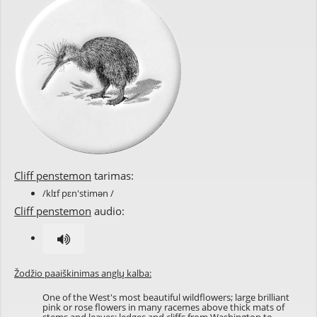
Cliff penstemon
tarimas:
/klɪf pɛn'stimən /
Cliff penstemon
audio:
Žodžio paaiškinimas anglų kalba:
One of the West's most beautiful wildflowers; large brilliant
pink or rose flowers in many racemes above thick mats of