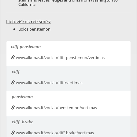
stems and leaves; ledges and cliffs from Washington to
California
Lietuviškos reikšmės:
uolos penstemon
cliff penstemon
www.alkonas.lt/zodzio/cliff-penstemon/vertimas
cliff
www.alkonas.lt/zodzio/cliff/vertimas
penstemon
www.alkonas.lt/zodzio/penstemon/vertimas
cliff
-brake
www.alkonas.lt/zodzio/cliff-brake/vertimas