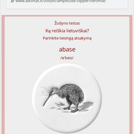
www.alkonas.lt/zodzio/amplitude-clipper/vertimas
Žodyno testas
Ką reiškia lietuviškai?
Parinkite teisingą atsakymą
abase
/ə'beis/