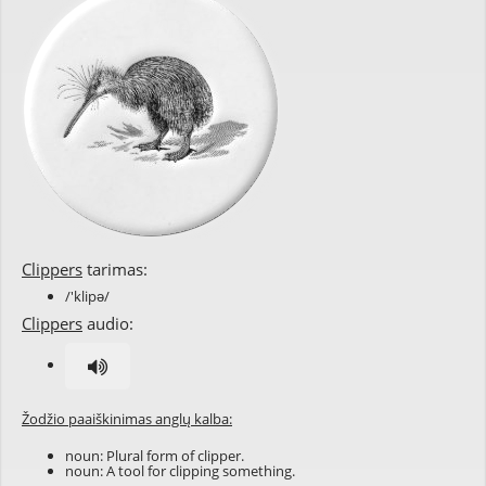
Clippers
tarimas:
/'klipə/
Clippers
audio:
Žodžio paaiškinimas anglų kalba:
noun: Plural form of
clipper
.
noun: A
tool
for
clipping
something.