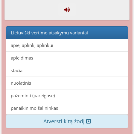
Lietuviški vertimo atsakymų variantai
apie, aplink, aplinkui
apleidimas
stačiai
nuolatinis
pažeminti (pareigose)
panaikinimo šalininkas
Atversti kitą žodį