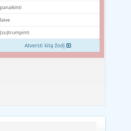
panaikinti
laive
(su)trumpinti
Atversti kitą žodį