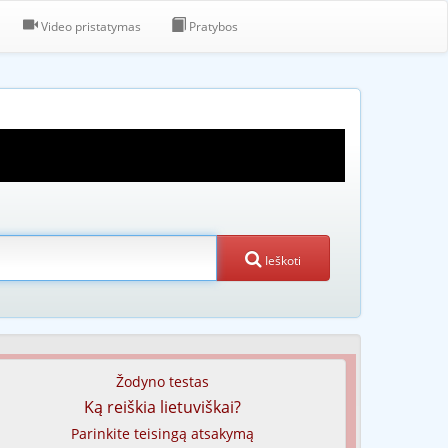
Video pristatymas
Pratybos
Ieškoti
Žodyno testas
Ką reiškia lietuviškai?
Parinkite teisingą atsakymą