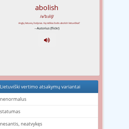
abolish
/ə'bɔliʃ/
--Autorius (flickr)
Lietuviški vertimo atsakymų variantai
nenormalus
statumas
nesantis, neatvykęs