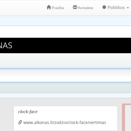
Politikos
Pradžia
Kontaktai
NAS
clock-face
www.alkonas.lt/zodzio/clock-face/vertimas