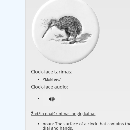
Clock-face
tarimas:
/'klɔkfeis/
Clock-face
audio:
Žodžio paaiškinimas anglų kalba:
noun: The surface of a clock that contains th
dial
and
hands
.