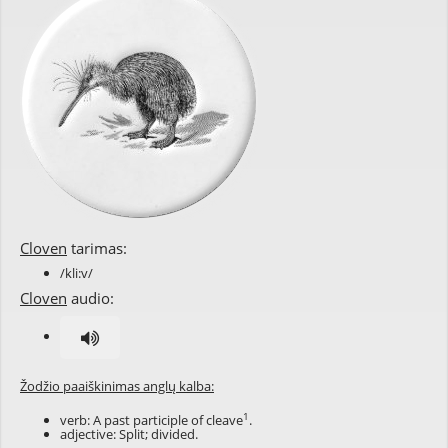
Cloven
tarimas:
/kli:v/
Cloven
audio:
Žodžio paaiškinimas anglų kalba:
1
verb: A past participle of
cleave
.
adjective: Split; divided.