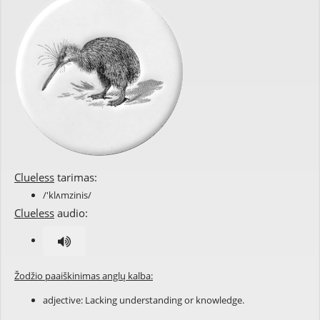
Clueless
tarimas:
/'klʌmzinis/
Clueless
audio:
Žodžio paaiškinimas anglų kalba:
adjective: Lacking understanding or knowledge.