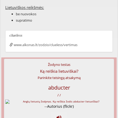
Lietuviškos reikšmės:
be nuovokos
supratimo
clueless
www.alkonas.lt/zodzio/clueless/vertimas
Žodyno testas
Ką reiškia lietuviškai?
Parinkite teisingą atsakymą
abducter
/ /
--Autorius (flickr)