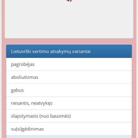
Lietuviški vertimo atsakymų variantai
pagrobėjas
aboliutizmas
gabus
nesantis, neatvykęs
slapstymasis (nuo bausmės)
su(si)gėdinimas