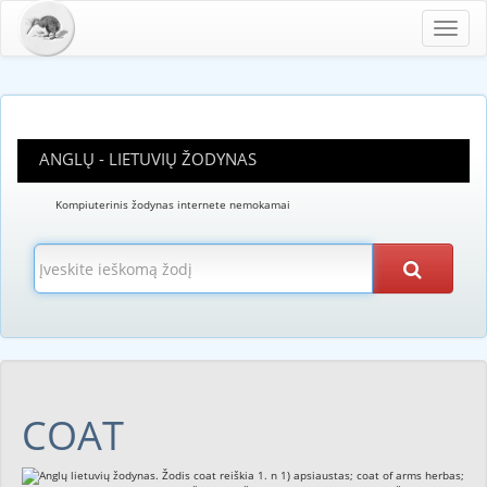
Toggl
navig
ANGLŲ - LIETUVIŲ ŽODYNAS
Kompiuterinis žodynas internete nemokamai
COAT