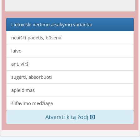
Lietuviški vertimo atsakymų variantai
neaiški padėtis, būsena
laive
ant, virš
sugerti, absorbuoti
apleidimas
šlifavimo medžiaga
Atversti kitą žodį