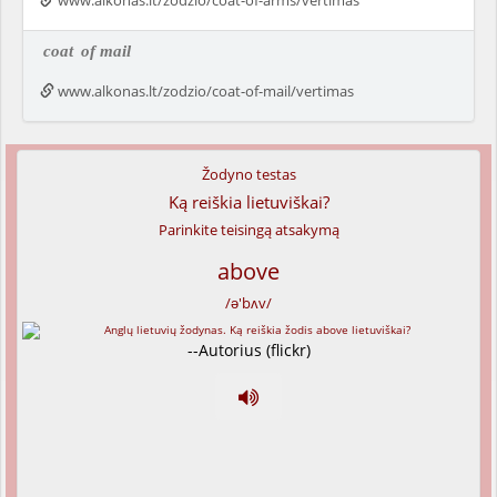
www.alkonas.lt/zodzio/coat-of-arms/vertimas
coat
of mail
www.alkonas.lt/zodzio/coat-of-mail/vertimas
Žodyno testas
Ką reiškia lietuviškai?
Parinkite teisingą atsakymą
above
/ə'bʌv/
--Autorius (flickr)