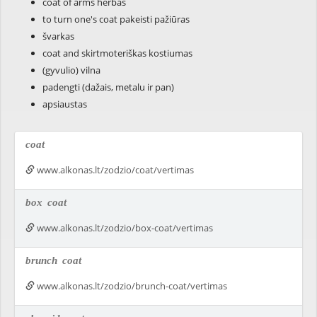
coat of arms herbas
to turn one's coat pakeisti pažiūras
švarkas
coat and skirtmoteriškas kostiumas
(gyvulio) vilna
padengti (dažais, metalu ir pan)
apsiaustas
coat
www.alkonas.lt/zodzio/coat/vertimas
box
coat
www.alkonas.lt/zodzio/box-coat/vertimas
brunch
coat
www.alkonas.lt/zodzio/brunch-coat/vertimas