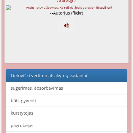
/ə'breiʤn/
--Autorius (flickr)
Lietuviški vertimo atsakymų variantai
sugėrimas, absorbavimas
būti, gyventi
kurstytojas
pagrobėjas