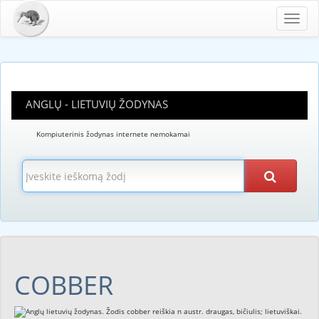
Toggl
navig
ANGLŲ - LIETUVIŲ ŽODYNAS
Kompiuterinis žodynas internete nemokamai
COBBER