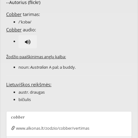
--Autorius (flickr)
Cobber
tarimas:
/'kɔbə/
Cobber
audio:
Žodžio paaiškinimas anglų kalba:
noun:
Australian
A pal; a buddy.
Lietuviškos reikšmės:
austr. draugas
bičiulis
cobber
www.alkonas.lt/zodzio/cobber/vertimas