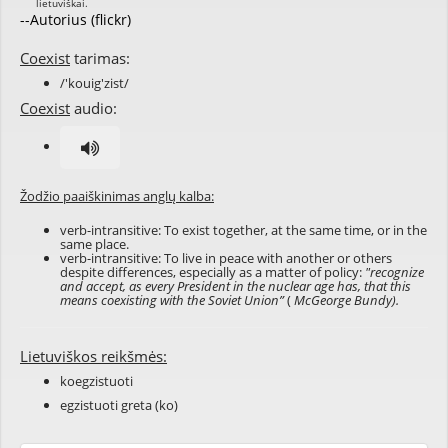
--Autorius (flickr)
Coexist
tarimas:
/'kouig'zist/
Coexist
audio:
Žodžio paaiškinimas anglų kalba:
verb-intransitive: To exist together, at the same time, or in the
same place.
verb-intransitive: To live in peace with another or others
despite differences, especially as a matter of policy:
"recognize
and accept, as every President in the nuclear age has, that this
means coexisting with the Soviet Union”
(
McGeorge Bundy).
Lietuviškos reikšmės:
koegzistuoti
egzistuoti greta (ko)