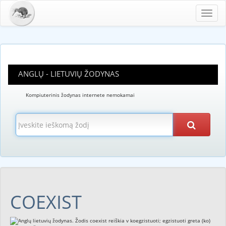
Toggl
navig
ANGLŲ - LIETUVIŲ ŽODYNAS
Kompiuterinis žodynas internete nemokamai
COEXIST