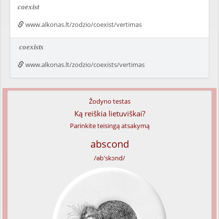
coexist
www.alkonas.lt/zodzio/coexist/vertimas
coexists
www.alkonas.lt/zodzio/coexists/vertimas
Žodyno testas
Ką reiškia lietuviškai?
Parinkite teisingą atsakymą
abscond
/əb'skɔnd/