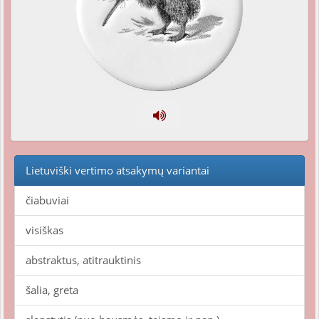
Lietuviški vertimo atsakymų variantai
čiabuviai
visiškas
abstraktus, atitrauktinis
šalia, greta