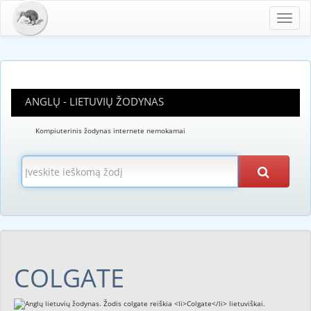
Toggl
navig
ANGLŲ - LIETUVIŲ ŽODYNAS
Kompiuterinis žodynas internete nemokamai
COLGATE