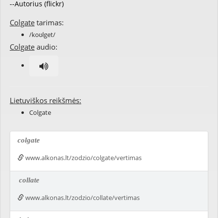
--Autorius (flickr)
Colgate
tarimas:
/koʊlget/
Colgate
audio:
Lietuviškos reikšmės:
Colgate
colgate
www.alkonas.lt/zodzio/colgate/vertimas
collate
www.alkonas.lt/zodzio/collate/vertimas