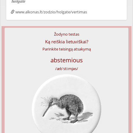
holgate
www.alkonas.lt/zodzio/holgate/vertimas
Žodyno testas
Ką reiškia lietuviškai?
Parinkite teisingą atsakymą
abstemious
/æb'sti:mjəs/