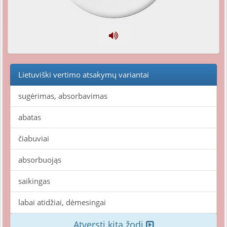
Lietuviški vertimo atsakymų variantai
sugėrimas, absorbavimas
abatas
čiabuviai
absorbuojąs
saikingas
labai atidžiai, dėmesingai
Atversti kitą žodį