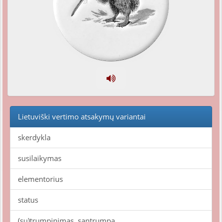
Lietuviški vertimo atsakymų variantai
skerdykla
susilaikymas
elementorius
status
(su)trumpinimas, santrumpa