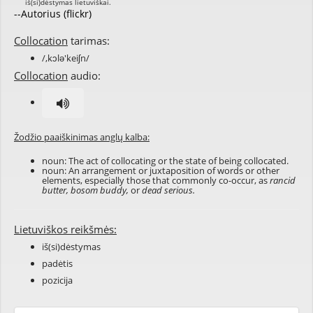
--Autorius (flickr)
Collocation
tarimas:
/,kɔlə'keiʃn/
Collocation
audio:
Žodžio paaiškinimas anglų kalba:
noun: The act of collocating or the state of being collocated.
noun: An arrangement or juxtaposition of words or other
elements, especially those that commonly co-occur, as
rancid
butter, bosom buddy,
or
dead serious.
Lietuviškos reikšmės:
iš(si)dėstymas
padėtis
pozicija