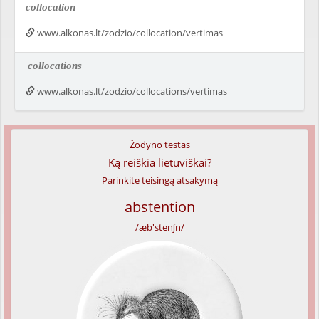
collocation
www.alkonas.lt/zodzio/collocation/vertimas
collocations
www.alkonas.lt/zodzio/collocations/vertimas
Žodyno testas
Ką reiškia lietuviškai?
Parinkite teisingą atsakymą
abstention
/æb'stenʃn/