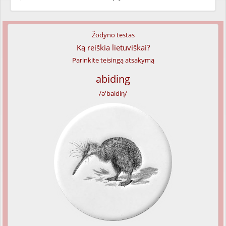
Žodyno testas
Ką reiškia lietuviškai?
Parinkite teisingą atsakymą
abiding
/ə'baidiɳ/