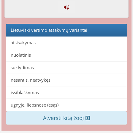
Lietuviški vertimo atsakymų variantai
atsisakymas
nuolatinis
suklydimas
nesantis, neatvykęs
išsiblaškymas
ugnyje, liepsnose (esąs)
Atversti kitą žodį