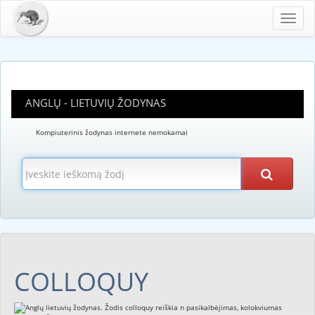
Toggl
navig
ANGLŲ - LIETUVIŲ ŽODYNAS
Kompiuterinis žodynas internete nemokamai
COLLOQUY