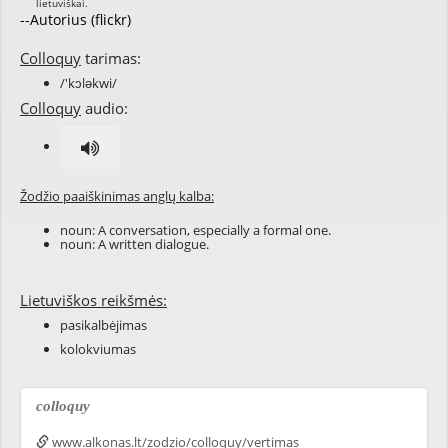
--Autorius (flickr)
Colloquy
tarimas:
/'kɔləkwi/
Colloquy
audio:
Žodžio paaiškinimas anglų kalba:
noun: A conversation, especially a formal one.
noun: A written dialogue.
Lietuviškos reikšmės:
pasikalbėjimas
kolokviumas
colloquy
www.alkonas.lt/zodzio/colloquy/vertimas