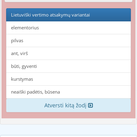
Lietuviški vertimo atsakymų variantai
elementorius
pilvas
ant, virš
būti, gyventi
kurstymas
neaiški padėtis, būsena
Atversti kitą žodį