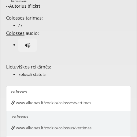
--Autorius (flickr)
Colosses
tarimas:
/ /
Colosses
audio:
Lietuviškos reikšmės:
kolosali statula
colosses
www.alkonas.lt/zodzio/colosses/vertimas
colossus
www.alkonas.lt/zodzio/colossus/vertimas