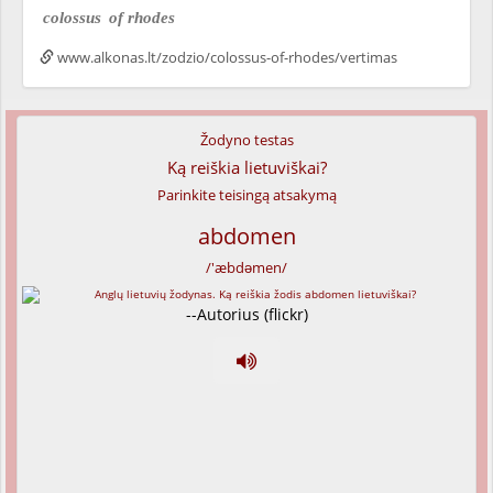
colossus
of rhodes
www.alkonas.lt/zodzio/colossus-of-rhodes/vertimas
Žodyno testas
Ką reiškia lietuviškai?
Parinkite teisingą atsakymą
abdomen
/'æbdəmen/
--Autorius (flickr)