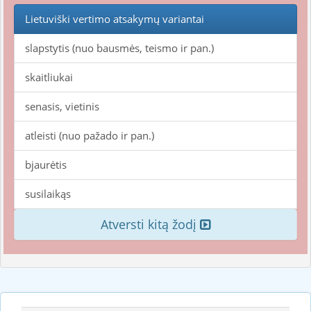
Lietuviški vertimo atsakymų variantai
slapstytis (nuo bausmės, teismo ir pan.)
skaitliukai
senasis, vietinis
atleisti (nuo pažado ir pan.)
bjaurėtis
susilaikąs
Atversti kitą žodį