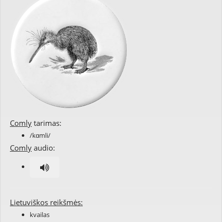
Comly
tarimas:
/kɑmli/
Comly
audio:
Lietuviškos reikšmės:
kvailas