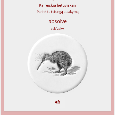
Ką reiškia lietuviškai?
Parinkite teisingą atsakymą
absolve
/əb'zɔlv/